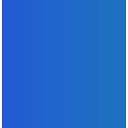
практически не меняется последние годы
Energy-Press.ru
-
07.08.2026
Уголь
«Игры Титанов» прошли как углеродно-нейтральное
мероприятие
Energy-Press.ru
-
06.08.2026