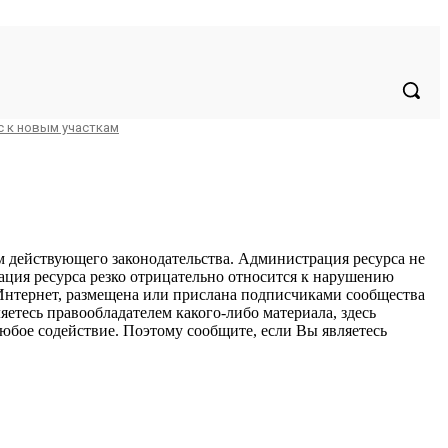
Регистрация / Авторизация
с к новым участкам
ем действующего законодательства. Администрация ресурса не
ация ресурса резко отрицательно относится к нарушению
и Интернет, размещена или прислана подписчиками сообщества
яетесь правообладателем какого-либо материала, здесь
любое содействие. Поэтому сообщите, если Вы являетесь