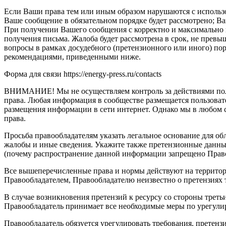
Если Ваши права тем или иным образом нарушаются с использо
Ваше сообщение в обязательном порядке будет рассмотрено; В
При получении Вашего сообщения с корректно и максимально 
получения письма. Жалоба будет рассмотрена в срок, не прев
вопросы в рамках досудебного (претензионного или иного) по
рекомендациями, приведенными ниже.
Форма для связи https://energy-press.ru/contacts
ВНИМАНИЕ! Мы не осуществляем контроль за действиями поль
права. Любая информация в сообществе размещается пользовате
размещения информации в сети интернет. Однако мы в любом
права.
Просьба правообладателям указать легальное основание для об
жалобы и иные сведения. Укажите также претензионные данные
(почему распространение данной информации запрещено Право
Все вышеперечисленные права и нормы действуют на территор
Правообладателем, Правообладателю неизвестно о претензиях 
В случае возникновения претензий к ресурсу со стороны треть
Правообладатель принимает все необходимые меры по урегулир
Правообладатель обязуется урегулировать требования, претензи