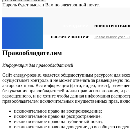
Пароль будет выслан Вам по электронной почте.
C
19.8
Лондон
Четверг, 6 августа, 2026
EP
ОБ ИЗДАНИИ
НОВОСТИ ОТРАС
СВЕЖИЕ ИЗВЕСТИЯ:
Право имею: угольщ
ENERGY PRESS
Правообладателям
Информация для правообладателей
Сайт energy-press.ru является общедоступным ресурсом для вс
осуществляет контроль и не может отвечать за размещаемую п
авторских прав. Вся информация (фото, видео, текст), размещ
без указания правообладателей и/или прав использования, и ра
размещенного, и не хотите чтобы данная информация распростр
правообладателем исключительных имущественных прав, вклю
исключительное право на воспроизведение;
исключительное право на распространение;
исключительное право на публичный показ;
исключительное право на доведение до всеобщего сведен