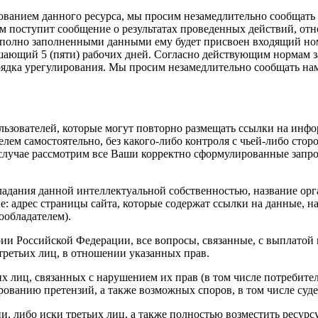
ванием данного ресурса, мы просим незамедлительно сообщать 
ам поступит сообщение о результатах проведенных действий, о
полно заполненными данными ему будет присвоен входящий ном
ышающий 5 (пяти) рабочих дней. Согласно действующим нормам з
рядка урегулирования. Мы просим незамедлительно сообщать нам
зователей, которые могут повторно размещать ссылки на инф
лем самостоятельно, без какого-либо контроля с чьей-либо сто
 случае рассмотрим все Ваши корректно сформулированные за
ладания данной интеллектуальной собственностью, название орг
: адрес страницы сайта, которые содержат ссылки на данные, н
обладателем).
ии Российской Федерации, все вопросы, связанные, с выплатой
третьих лиц, в отношении указанных прав.
их лиц, связанных с нарушением их прав (в том числе потребит
ованию претензий, а также возможных споров, в том числе суд
и, либо иски третьих лиц, а также полностью возместить ресурс