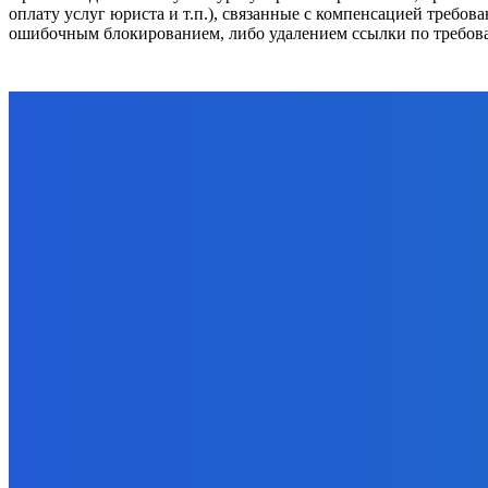
оплату услуг юриста и т.п.), связанные с компенсацией требо
ошибочным блокированием, либо удалением ссылки по требов
ЗАМЕТКИ РЕДАКТОРА
К ПРОЧТЕНИЮ
Электроэнергия
Уголь
Эффективное обучение: партнеры
Госсовет: оптимизаци
«Сетевой компании» удваивают
железным дорогам
выпуск продукции и снижают
06.08.2025
потери
05.08.2026
Альтернативная энергия
Коммюнике встречи ми
Уголь
окружающей среде пр
Более 14,5 тысячи кузбассовцев в
группы в достижение
этом году получат
возобновляемых...
благотворительный уголь
14.05.2024
04.08.2026
Электроэнергия
Уголь
Как инвестору зарабо
Бесплатный уголь начали
электроэнергетиков