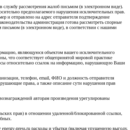
в службу рассмотрения жалоб письмом (в электронном виде).
тносительно предполагаемого нарушения исключительных прав.
ер и отправлено на адрес отправителя подтверждение
аконодательства администрация готова рассмотреть спорные
 письмом (в электронном виде), в соответствии с нашими
ормацию, являющуюся объектом вашего исключительного
роны, что соответствует общепринятой мировой практике
просы относительно ссылок на информацию, нарушающую Ваши
анизации, телефон, email, ФИО и должность отправителя
арушающие права, а также описание сути нарушения прав
 вознаграждений авторам произведения урегулированы
ельских прав) в отношении удаленной/блокированной ссылки,
ебных.
у energy-press.ru расходы и убытки (включая упущенную выгоду,