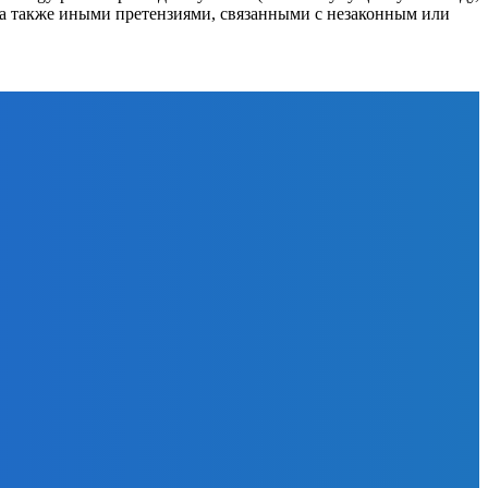
в, а также иными претензиями, связанными с незаконным или
ОРИИ
1366
роэнергия
553
ти отрасли
297
рнативная
ия
174
127
гоэффективность
102
 и газ
64