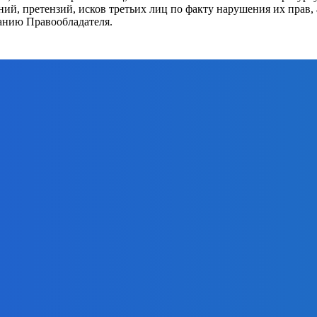
ваний, претензий, исков третьих лиц по факту нарушения их пра
анию Правообладателя.
КАТЕГ
Уголь
Элект
я логистики позволит увеличить провоз угля по
Новос
Альте
энерг
нистров G7 по энергетике, климату и
Атом
изывает IRENA отслеживать коллективный вклад
Энер
 глобальной цели COP28 по утроению
Нефть
тать на ЖКХ: поговорим об акциях