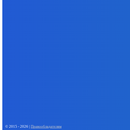
раздавать в Кузбассе: кто имеет
19.02.2025
право на топливо
04.08.2026
- Реклама -
EP
ENERGY PRESS
© 2015 - 2026 |
Правообладателям