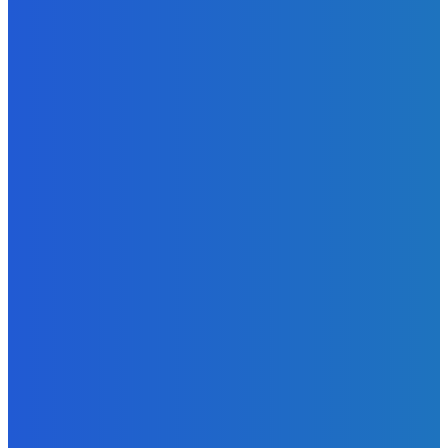
Энергоэффективность
102
Нефть и газ
64
- Реклама -
EP
ENERGY PRESS