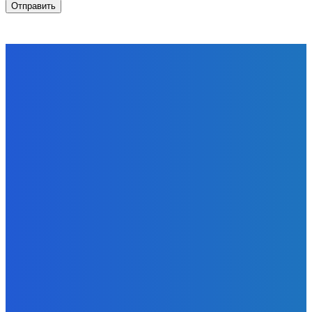
ЗАМЕТКИ РЕДАКТОРА
Уголь
В суд направлено дело по факту пожара на
обогатительной фабрике «Якутугля»
Energy-Press.ru
-
08.08.2026
Уголь
За первое полугодие в России добыто 212 млн тонн
угля
Energy-Press.ru
-
08.08.2026
Уголь
Доля угля в энергосистеме Китая остается высокой и
практически не меняется последние годы
Energy-Press.ru
-
07.08.2026
К ПРОЧТЕНИЮ