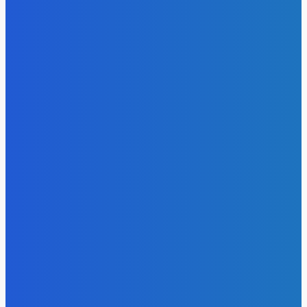
Energy-Press.ru
-
06.08.2026
Уголь
Право имею: угольщики заплатили 7 млрд за доступ к
недрам Кузбасса, но потеряли интерес к новым участка
Energy-Press.ru
-
05.08.2026
Электроэнергия
Эффективное обучение: партнеры «Сетевой компании»
удваивают выпуск продукции и снижают потери
Energy-Press.ru
-
05.08.2026