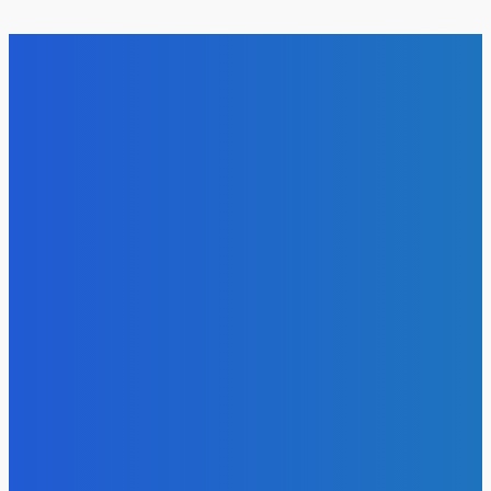
За первое полугодие в России добыто 212 млн тонн угля
Energy-Press.ru
-
08.08.2026
Уголь
Доля угля в энергосистеме Китая остается высокой и
практически не меняется последние годы
Energy-Press.ru
-
07.08.2026
Уголь
«Игры Титанов» прошли как углеродно-нейтральное
мероприятие
Energy-Press.ru
-
06.08.2026
Уголь
Эльгауголь запустила Тихоокеанскую ЖД и увеличит
добычу до 45 млн т
Energy-Press.ru
-
06.08.2026