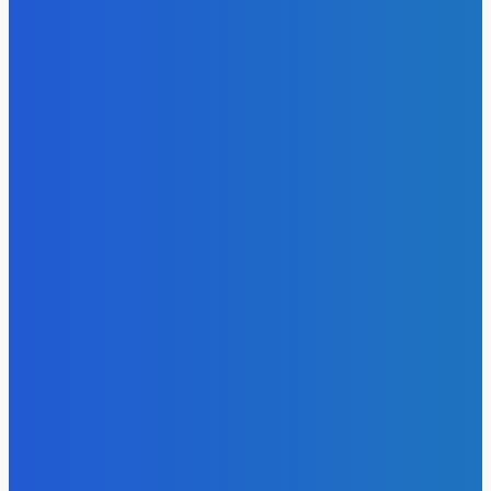
Уголь
Эльгауголь запустила Тихоокеанскую ЖД и увеличит
добычу до 45 млн т
Energy-Press.ru
-
06.08.2026
Уголь
Право имею: угольщики заплатили 7 млрд за доступ к
недрам Кузбасса, но потеряли интерес к новым участка
Energy-Press.ru
-
05.08.2026
Электроэнергия
Эффективное обучение: партнеры «Сетевой компании»
удваивают выпуск продукции и снижают потери
Energy-Press.ru
-
05.08.2026