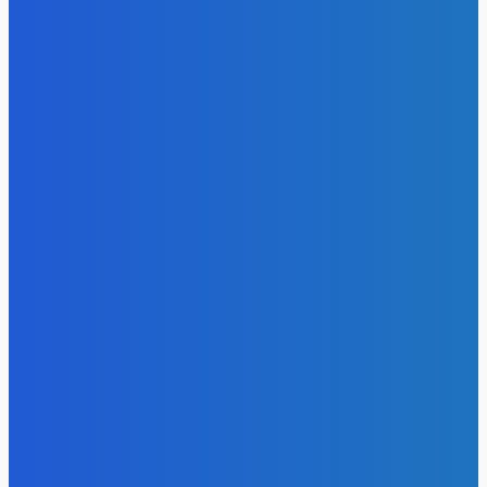
Уголь
За первое полугодие в России добыто 212 млн тонн угля
Energy-Press.ru
-
08.08.2026
Уголь
Доля угля в энергосистеме Китая остается высокой и
практически не меняется последние годы
Energy-Press.ru
-
07.08.2026