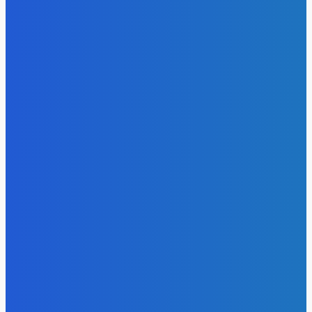
Уголь
Право имею: угольщики заплатили 7 млрд за доступ к
недрам Кузбасса, но потеряли интерес к новым участка
Energy-Press.ru
-
05.08.2026
Электроэнергия
Эффективное обучение: партнеры «Сетевой компании»
удваивают выпуск продукции и снижают потери
Energy-Press.ru
-
05.08.2026
Уголь
Более 14,5 тысячи кузбассовцев в этом году получат
благотворительный уголь
Energy-Press.ru
-
04.08.2026