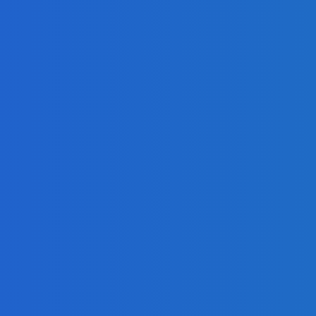
.ru
-
05.08.2026
«Игры Титанов»
28
прошли как
Кр
углеродно-
пе
нейтральное
уг
мероприятие
по
Ку
06.08.2026
об
поч
Уголь
мл
Эльгауголь
10
запустила
Тихоокеанскую
Эне
ЖД и увеличит
добычу до 45
Ки
млн т
Де
06.08.2026
20
Уголь
Уго
Право имею:
Уб
угольщики
«З
заплатили 7
вз
млрд за
со
доступ к
2,5
недрам
мл
Кузбасса, но
25
потеряли