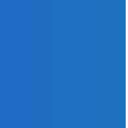
Новости отрасли
297
.01.2026
упный завод
Альтернативная
реработки
ля планируют
энергия
174
строить в
Атом
127
збассе. Он
ойдется
Энергоэффективность
102
ти в 0,7
Нефть и газ
64
рд рублей
.02.2026
ргоэффективность
бератака на
ну
.03.2024
ль
ытки шахты
аречная»
ыскивают с
кращением в
 раза — 3,3
рд рублей
.01.2026