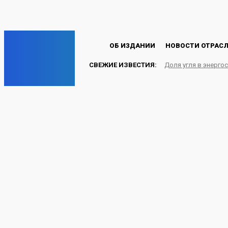
Пароль будет выслан Вам по электронной почте.
C
24.9
Лондон
Пятница, 7 августа, 2026
EP
ОБ ИЗДАНИИ
НОВОСТИ ОТРАС
СВЕЖИЕ ИЗВЕСТИЯ:
Доля угля в энерго
ENERGY PRESS
Казахстан решил прио
АТОМ
16.11.2024
Energy-Press.ru