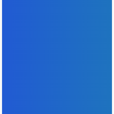
Право имею: угольщики заплатили 7 млрд за доступ к
недрам Кузбасса, но потеряли интерес к новым участка
Energy-Press.ru
-
05.08.2026
Электроэнергия
Эффективное обучение: партнеры «Сетевой компании»
удваивают выпуск продукции и снижают потери
Energy-Press.ru
-
05.08.2026