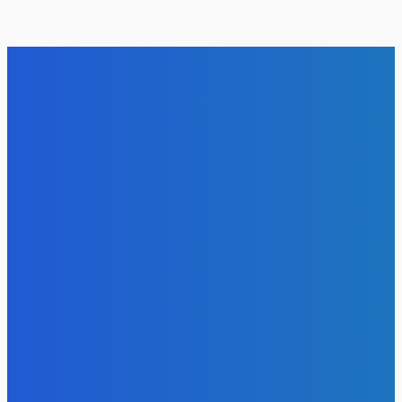
Уголь
За первое полугодие в России добыто 212 млн тонн угля
Energy-Press.ru
-
08.08.2026
Уголь
Доля угля в энергосистеме Китая остается высокой и
практически не меняется последние годы
Energy-Press.ru
-
07.08.2026
Уголь
«Игры Титанов» прошли как углеродно-нейтральное
мероприятие
Energy-Press.ru
-
06.08.2026
Уголь
Эльгауголь запустила Тихоокеанскую ЖД и увеличит
добычу до 45 млн т
Energy-Press.ru
-
06.08.2026