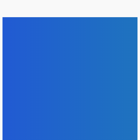
Уголь
Китай снова уделал США: обычный кусковой уголь
превратили в дорогой графен для армии и космоса
Energy-Press.ru
-
10.08.2026
Уголь
На Чукотку прибыло третье судно с углем
Energy-Press.ru
-
09.08.2026
Уголь
В суд направлено дело по факту пожара на
обогатительной фабрике «Якутугля»
Energy-Press.ru
-
08.08.2026
Уголь
За первое полугодие в России добыто 212 млн тонн угля
Energy-Press.ru
-
08.08.2026