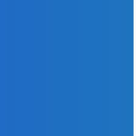
ла Тихоокеанскую
у до 45 млн т
26
ОРИИ
1370
роэнергия
553
ти отрасли
297
рнативная
ия
174
127
гоэффективность
102
 и газ
64