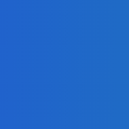
.ru
-
07.08.2026
Уголь
Эльгауголь запусти
ЖД и увеличит добыч
Energy-Press.ru
-
06.08.20
 ПРОЧТЕНИЮ
КАТЕГ
Уголь
ь
Элект
осточный коридор» Китай-Европа наращивает
опускную способность
Новос
07.2026
Альте
энерг
ернативная энергия
Гидро выпустило в реки Кабардино-Балкарии
Атом
ее 100 тысяч мальков каспийского лосося
Энер
03.2024
Нефть
ь
та группы «Распадская» остановила добычу угля
сле обрушения породы
10.2025