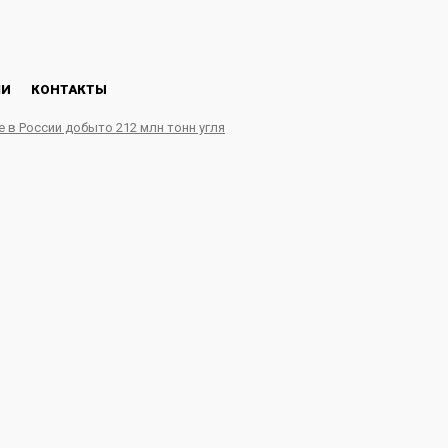
ЛИ
КОНТАКТЫ
е в России добыто 212 млн тонн угля
дничают в целях справе
а к энергосистемам