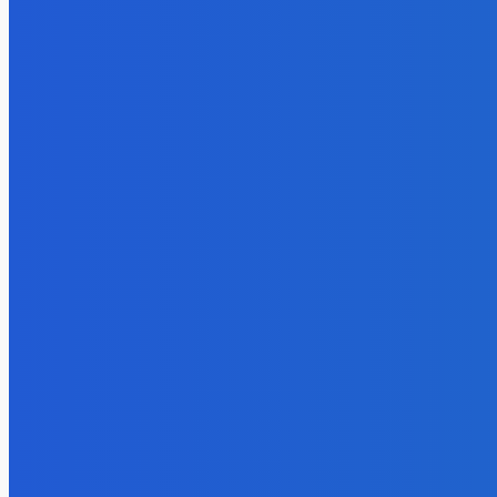
Energy-Press
ЗАМЕТКИ РЕДАКТОРА
К
Уголь
Угол
Доля угля в энергосистеме Китая остается высокой
«В
и практически не меняется последние годы
пр
07.08.2026
11.
Уголь
Альт
«Игры Титанов» прошли как углеродно-нейтральное
Рус
мероприятие
бол
06.08.2026
22.
Уголь
Угол
Эльгауголь запустила Тихоокеанскую ЖД и увеличит
Шах
добычу до 45 млн т
по
06.08.2026
14.
- Реклама -