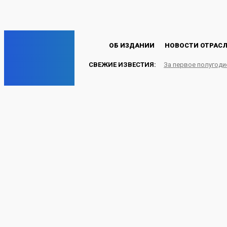
Пароль будет выслан Вам по электронной почте.
C
24.2
Лондон
Суббота, 8 августа, 2026
EP
ОБ ИЗДАНИИ
НОВОСТИ ОТРАС
СВЕЖИЕ ИЗВЕСТИЯ:
За первое полугоди
ENERGY PRESS
Бразилия и МЭА сотру
инклюзивного переход
НОВОСТИ ОТРАСЛИ
22.08.2024
Energy-Press.ru