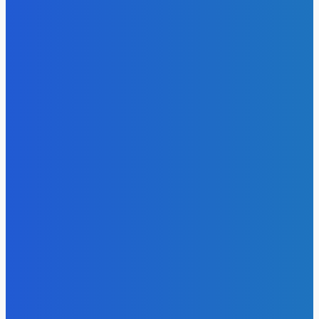
Право имею: угольщики заплатили 7 млрд за доступ к
недрам Кузбасса, но потеряли интерес к новым участка
Energy-Press.ru
-
05.08.2026