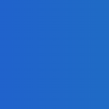
Право имею:
30
угольщики
заплатили 7
Уго
млрд за
доступ к
«С
недрам
пр
Кузбасса, но
к 
потеряли
По
интерес к
13
новым
участкам
05.08.2026