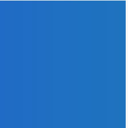
у до 45 млн т
26
КАТЕГОРИИ
ОЧТЕНИЮ
Уголь
1369
Электроэнергия
553
ктроэнергия
Новости отрасли
297
деральная
тевая
Альтернативная
мпания
вестирует в
энергия
174
20-2024 годах
Атом
127
5 млрд рублей
Энергоэффективность
102
дернизацию
Нефть и газ
64
развитие
.12.2019
ль
ЭК
вершенствует
Красноярском
ае мощности
 ремонту
лувагонов