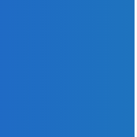
.05.2024
ль
УЭК-Кузбасс»
исоединилась
акции «Окна
беды»
.05.2025