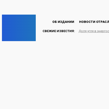
Пароль будет выслан Вам по электронной почте.
C
27
Лондон
Пятница, 7 августа, 2026
EP
ОБ ИЗДАНИИ
НОВОСТИ ОТРАС
СВЕЖИЕ ИЗВЕСТИЯ:
Доля угля в энерго
ENERGY PRESS
Праздник лета в Чуко
центре для несоверше
НОВОСТИ ОТРАСЛИ
22.07.2024
Energy-Press.ru