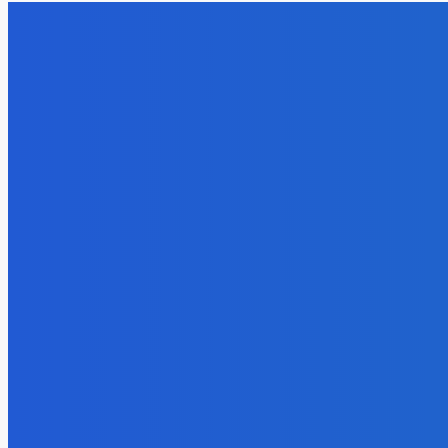
остается высокой и практически не
нейтраль
меняется последние годы
Energy-Press
Energy-Press.ru
-
07.08.2026
Уголь
Право им
млрд за д
потеряли 
Energy-Press