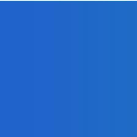
ное мероприятие
ЖД и увеличит добыч
.ru
-
06.08.2026
Energy-Press.ru
-
06.08.20
ЗАМЕТКИ
К
ею: угольщики заплатили 7
РЕДАКТОРА
ПР
оступ к недрам Кузбасса, но
интерес к новым участкам
Уголь
Эле
.ru
-
05.08.2026
«Игры Титанов»
Фе
прошли как
се
углеродно-
ко
нейтральное
ин
мероприятие
20
55
06.08.2026
в
мо
Уголь
и 
Эльгауголь
31
запустила
Тихоокеанскую
Уго
ЖД и увеличит
добычу до 45
СУ
млн т
со
в 
06.08.2026
кр
по
Уголь
по