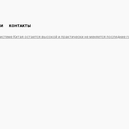
ЛИ
КОНТАКТЫ
системе Китая остается высокой и практически не меняется последние 
тском социально-реаби
ннолетних