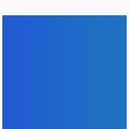
Уголь
На Чукотку прибыло третье судно с углем
Energy-Press.ru
-
09.08.2026
Уголь
В суд направлено дело по факту пожара на
обогатительной фабрике «Якутугля»
Energy-Press.ru
-
08.08.2026
Уголь
За первое полугодие в России добыто 212 млн тонн угля
Energy-Press.ru
-
08.08.2026
Уголь
Доля угля в энергосистеме Китая остается высокой и
практически не меняется последние годы
Energy-Press.ru
-
07.08.2026