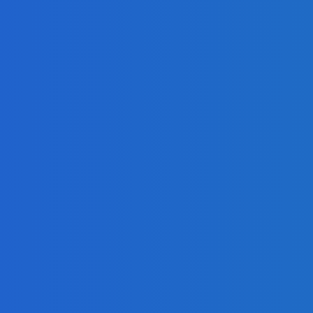
Эльгауголь запусти
ЖД и увеличит добыч
Energy-Press.ru
-
06.08.20
ТЕНИЮ
КАТЕГ
Уголь
Элект
илен теперь делают в России
Новос
Альте
энерг
ибири дорожает
Атом
Энер
и
Нефть
ЕННОЕ СОБРАНИЕ, ПОСВЯЩЁННОЕ ДНЮ
А РЕСПУБЛИКИ ТАДЖИКИСТАН И XVI СЕССИИ
ГО СОВЕТА