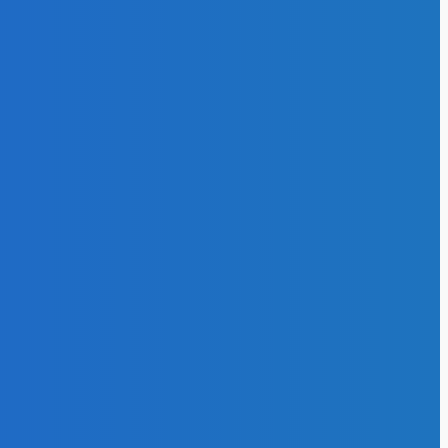
ла Тихоокеанскую
у до 45 млн т
26
ОРИИ
1370
роэнергия
553
ти отрасли
297
рнативная
ия
174
127
гоэффективность
102
 и газ
64