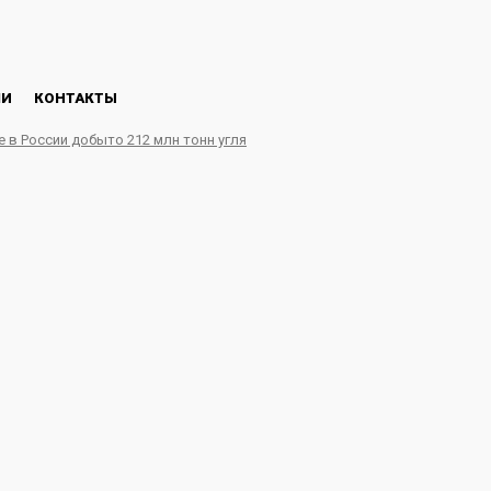
ЛИ
КОНТАКТЫ
е в России добыто 212 млн тонн угля
 глобального энергетиче
 опередив более широку