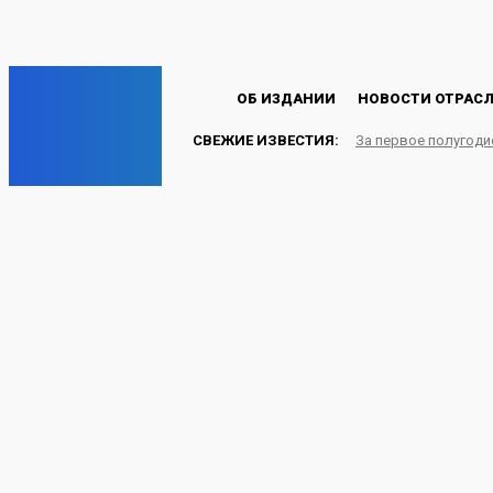
Пароль будет выслан Вам по электронной почте.
C
13.5
Лондон
Суббота, 8 августа, 2026
EP
ОБ ИЗДАНИИ
НОВОСТИ ОТРАС
СВЕЖИЕ ИЗВЕСТИЯ:
За первое полугоди
ENERGY PRESS
В 2023 году занятость
увеличилась на 3,8%,
НОВОСТИ ОТРАСЛИ
13.08.2025
Energy-Press.ru