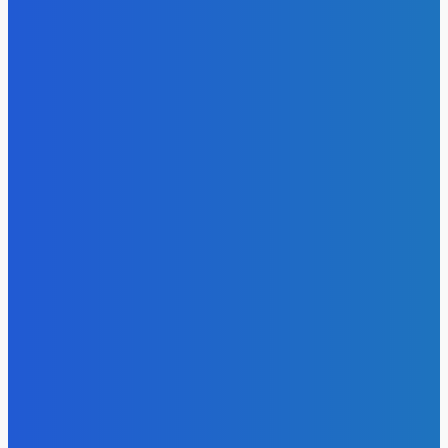
Energy-Press.ru
-
07.08.2026
Уголь
«Игры Титанов» прошли как углеродно-нейтральное
мероприятие
Energy-Press.ru
-
06.08.2026