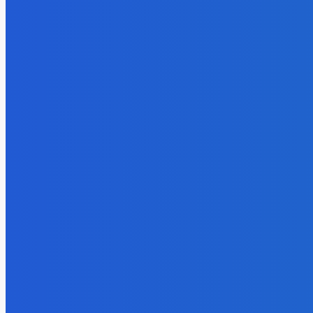
ЗАМЕТК
Электроэнергия
Эффективное обучение: партнеры
Уголь
«Сетевой компании» удваивают выпуск
Эльгаугол
продукции и снижают потери
Тихоокеа
Energy-Press.ru
-
05.08.2026
добычу до
06.08.202
Уголь
Право им
заплатили
недрам Ку
интерес к
05.08.202
Электроэнерг
Эффектив
партнеры 
удваиваю
снижают 
05.08.202
- Реклама -