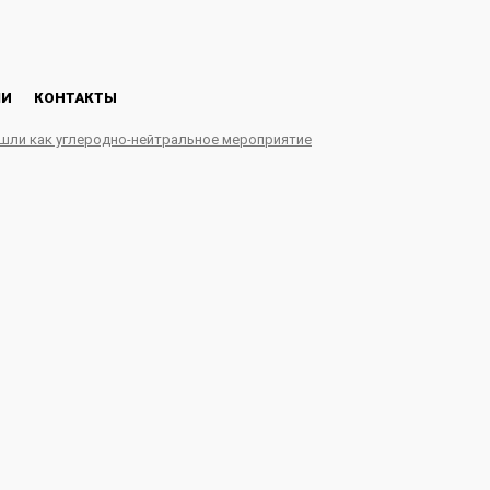
ЛИ
КОНТАКТЫ
ошли как углеродно-нейтральное мероприятие
оставят на Чукотку в ра