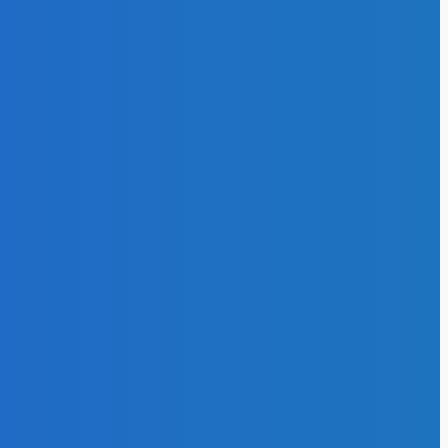
26
РИИ
368
оэнергия
553
и отрасли
297
нативная
я
174
27
эффективность
102
и газ
64