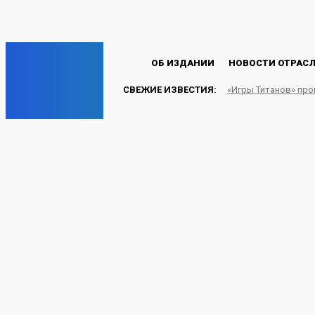
Пароль будет выслан Вам по электронной почте.
C
17.5
Лондон
Пятница, 7 августа, 2026
EP
ОБ ИЗДАНИИ
НОВОСТИ ОТРАС
СВЕЖИЕ ИЗВЕСТИЯ:
«Игры Титанов» пр
ENERGY PRESS
219 тысяч тонн угля д
завоза
УГОЛЬ
03.06.2024
Energy-Press.ru