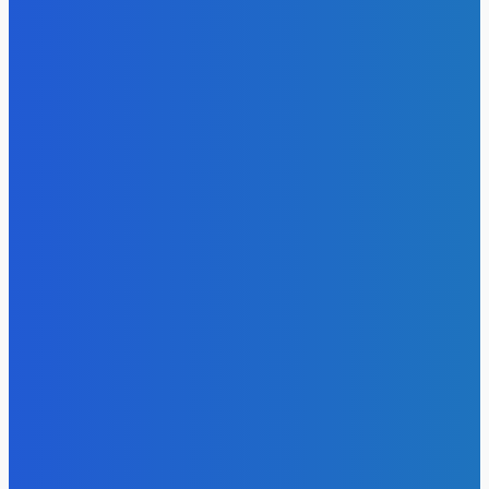
удваивают выпуск продукции и снижают потери
Energy-Press.ru
-
05.08.2026
Уголь
Более 14,5 тысячи кузбассовцев в этом году получат
благотворительный уголь
Energy-Press.ru
-
04.08.2026