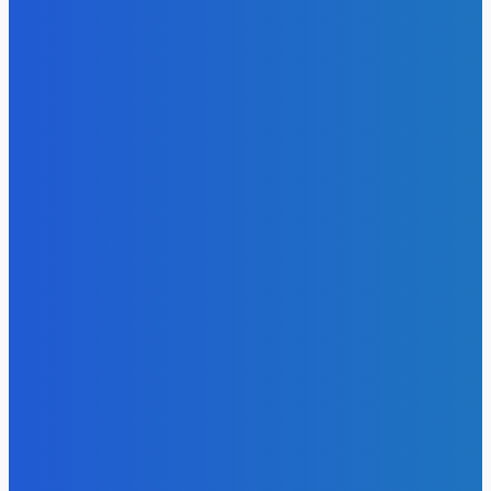
Электроэнергия
Эффективное обучение: партнеры «Сетевой компании»
удваивают выпуск продукции и снижают потери
Energy-Press.ru
-
05.08.2026