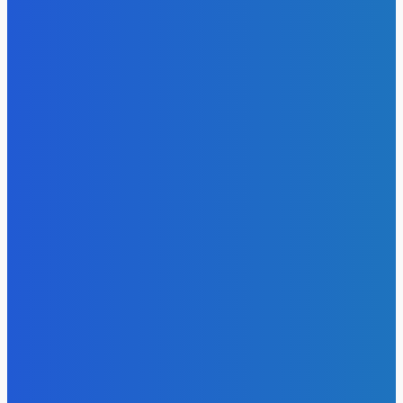
Уголь
Право имею: угольщики заплатили 7 млрд за доступ к
недрам Кузбасса, но потеряли интерес к новым участка
Energy-Press.ru
-
05.08.2026
Электроэнергия
Эффективное обучение: партнеры «Сетевой компании»
удваивают выпуск продукции и снижают потери
Energy-Press.ru
-
05.08.2026