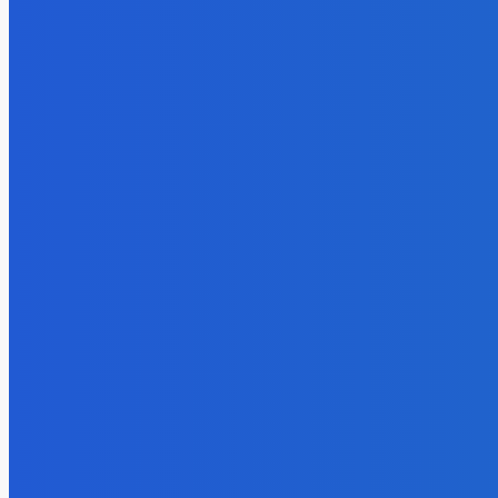
ЗАМЕТ
Электроэнергия
РЕДАКТО
Эффективное обучение: партнеры
«Сетевой компании» удваивают выпуск
продукции и снижают потери
Уголь
Эльгаугол
Energy-Press.ru
-
05.08.2026
Тихоокеа
увеличит 
млн т
06.08.202
Уголь
Право им
заплатили
доступ к 
Кузбасса,
интерес к
участкам
05.08.202
Электроэнерг
Эффектив
партнеры 
компании
выпуск пр