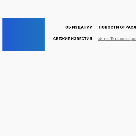
Пароль будет выслан Вам по электронной почте.
C
22.4
Лондон
Четверг, 6 августа, 2026
EP
ОБ ИЗДАНИИ
НОВОСТИ ОТРАС
СВЕЖИЕ ИЗВЕСТИЯ:
«Игры Титанов» пр
ENERGY PRESS
Кузбасский уголь в И
«Север — Юг»
УГОЛЬ
08.07.2024
Energy-Press.ru