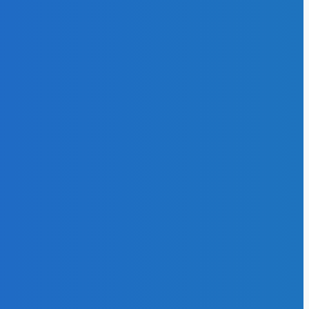
26
РИИ
368
оэнергия
553
и отрасли
297
нативная
я
174
27
эффективность
102
и газ
64