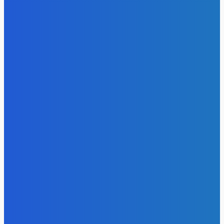
Уголь
«Игры Титанов» прошли как углеродно-нейтральное
мероприятие
Energy-Press.ru
-
06.08.2026