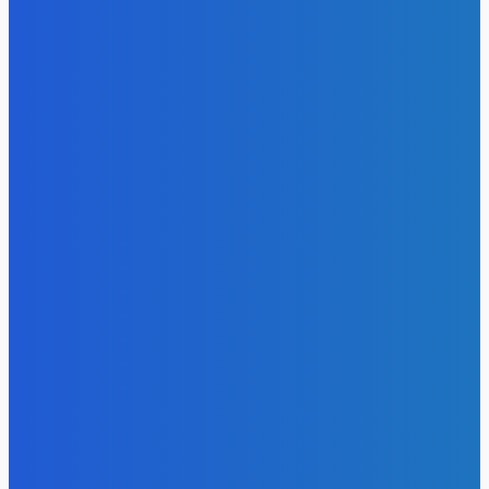
«Игры Титанов» прошли как углеродно-нейтральное
мероприятие
Energy-Press.ru
-
06.08.2026