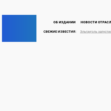
Пароль будет выслан Вам по электронной почте.
C
18.9
Лондон
Четверг, 6 августа, 2026
EP
ОБ ИЗДАНИИ
НОВОСТИ ОТРАС
СВЕЖИЕ ИЗВЕСТИЯ:
Эльгауголь запусти
ENERGY PRESS
«Русский Уголь» подве
разрезе в Хакасии
УГОЛЬ
20.04.2024
Energy-Press.ru