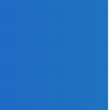
т потери
26
РИИ
367
оэнергия
553
и отрасли
297
нативная
я
174
27
эффективность
102
и газ
64