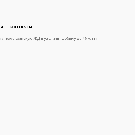
ЛИ
КОНТАКТЫ
ла Тихоокеанскую ЖД и увеличит добычу до 45 млн т
л первые итоги внедре