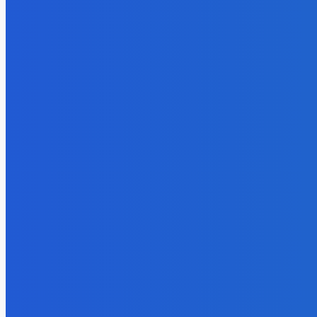
потеряли 
Energy-Press.ru
-
06.08.2026
Energy-Press
ЗАМЕТК
Уголь
Более 14,5 тысячи кузбассовцев в этом
Уголь
году получат благотворительный уголь
Право им
Energy-Press.ru
-
04.08.2026
заплатили
недрам Ку
интерес к
05.08.202
Электроэнерг
Эффектив
партнеры 
удваиваю
снижают 
05.08.202
Уголь
Более 14,
кузбассов
получат 
уголь
04.08.202