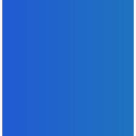
Уголь
Право имею: угольщики заплатили 7 млрд за доступ к
недрам Кузбасса, но потеряли интерес к новым участка
Energy-Press.ru
-
05.08.2026
Электроэнергия
Эффективное обучение: партнеры «Сетевой компании»
удваивают выпуск продукции и снижают потери
Energy-Press.ru
-
05.08.2026