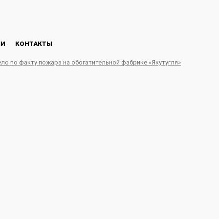
ЛИ
КОНТАКТЫ
ело по факту пожара на обогатительной фабрике «Якутугля»
еры в августе 2024 год