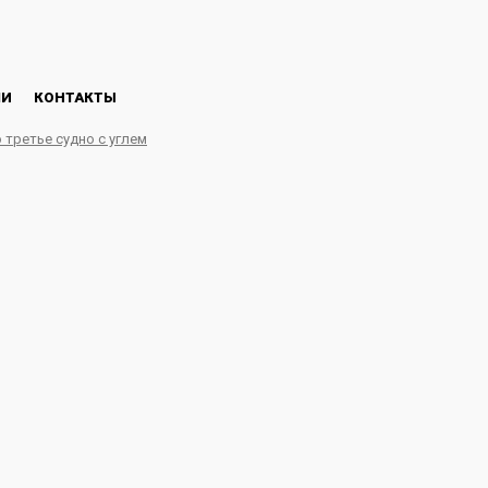
ЛИ
КОНТАКТЫ
 третье судно с углем
дное количество россий