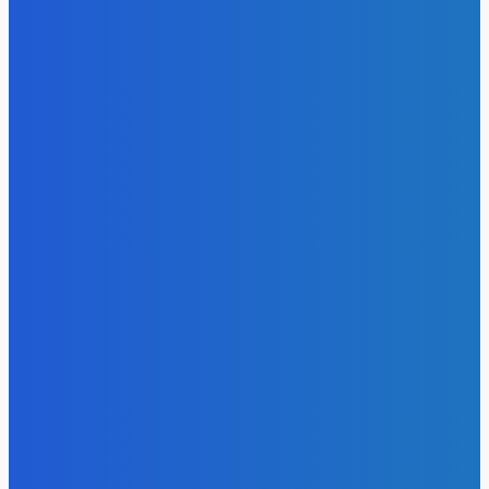
Уголь
«Игры Титанов» прошли как углеродно-нейтральное
мероприятие
Energy-Press.ru
-
06.08.2026
Уголь
Эльгауголь запустила Тихоокеанскую ЖД и увеличит
добычу до 45 млн т
Energy-Press.ru
-
06.08.2026
Уголь
Право имею: угольщики заплатили 7 млрд за доступ к
недрам Кузбасса, но потеряли интерес к новым участка
Energy-Press.ru
-
05.08.2026