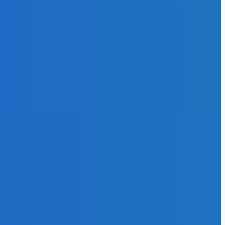
27
эффективность
102
и газ
64