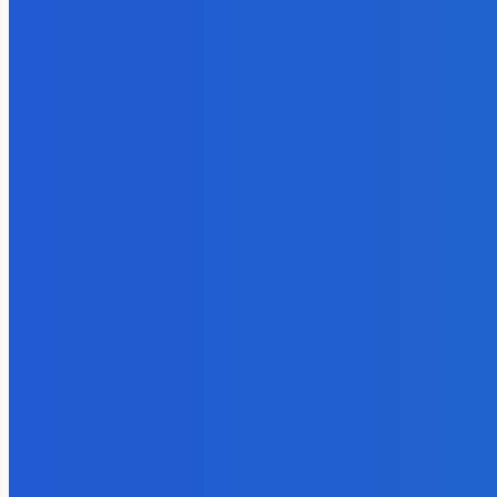
Уголь
Право им
заплатили
недрам Ку
потеряли 
участкам
05.08.202
Электроэнерг
Эффектив
партнеры 
компании
выпуск п
потери
05.08.202
- Реклама -