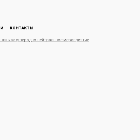
ЛИ
КОНТАКТЫ
ошли как углеродно-нейтральное мероприятие
превращать уголь в эле