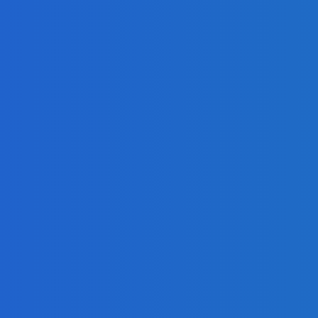
Атом
1
Электроэнергия
ею: угольщики
Энерго
 7 млрд за доступ к
5 удивительных
збасса, но
технологий выработки
Нефть 
интерес к новым
энергии
02.12.2025
6
Уголь
ия
Бригада Александра
ное обучение:
Беркуты первой в СУЭК-
«Сетевой
Кузбасс прошла четыре
» удваивают
километра выработок
родукции и снижают
13.12.2025
6