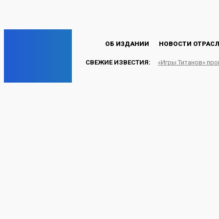
Пароль будет выслан Вам по электронной почте.
C
22.4
Лондон
Четверг, 6 августа, 2026
EP
ОБ ИЗДАНИИ
НОВОСТИ ОТРАС
СВЕЖИЕ ИЗВЕСТИЯ:
«Игры Титанов» пр
ENERGY PRESS
В Китае нашли способ 
сжигания
УГОЛЬ
09.05.2026
Energy-Press.ru