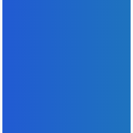
Эффективное обучение: партнеры «Сетевой компании»
удваивают выпуск продукции и снижают потери
Energy-Press.ru
-
05.08.2026
Уголь
Более 14,5 тысячи кузбассовцев в этом году получат
благотворительный уголь
Energy-Press.ru
-
04.08.2026
Уголь
Бесплатный уголь начали раздавать в Кузбассе: кто
имеет право на топливо
Energy-Press.ru
-
04.08.2026