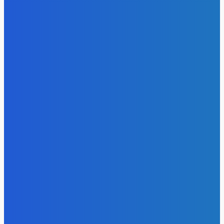
Электроэнергия
Эффективное обучение: партнеры «Сетевой компании»
удваивают выпуск продукции и снижают потери
Energy-Press.ru
-
05.08.2026