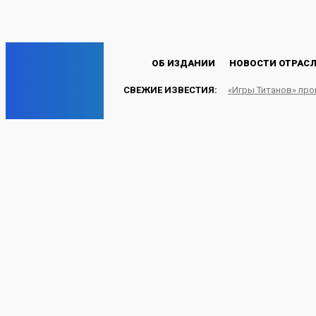
Пароль будет выслан Вам по электронной почте.
C
17.5
Лондон
Пятница, 7 августа, 2026
EP
ОБ ИЗДАНИИ
НОВОСТИ ОТРАС
СВЕЖИЕ ИЗВЕСТИЯ:
«Игры Титанов» пр
ENERGY PRESS
Водитель Тугнуйского 
труда России
УГОЛЬ
21.06.2024
Energy-Press.ru