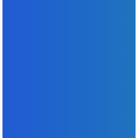
Energy-Press.ru
-
06.08.2026
Уголь
Право имею: угольщики заплатили 7 млрд за доступ к
недрам Кузбасса, но потеряли интерес к новым участка
Energy-Press.ru
-
05.08.2026
Электроэнергия
Эффективное обучение: партнеры «Сетевой компании»
удваивают выпуск продукции и снижают потери
Energy-Press.ru
-
05.08.2026
Уголь
Более 14,5 тысячи кузбассовцев в этом году получат
благотворительный уголь
Energy-Press.ru
-
04.08.2026