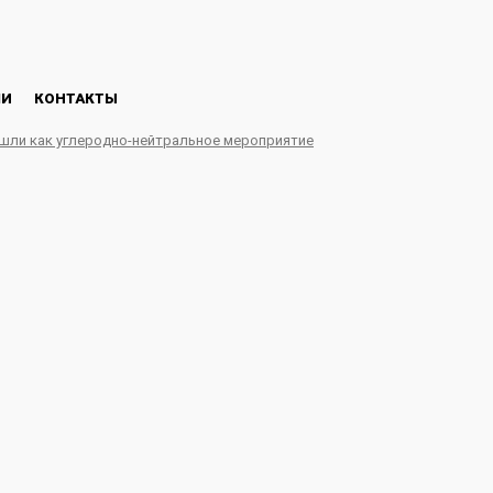
ЛИ
КОНТАКТЫ
ошли как углеродно-нейтральное мероприятие
» и ГИБДД обеспечиваю
 электромобилей.