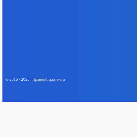
Электроэнерг
Эффектив
партнеры 
компании
выпуск пр
снижают 
05.08.202
- Реклама -
EP
ENERGY PRESS
© 2015 - 2026 |
Правообладателям
Наберем в ближайшее время