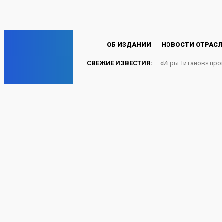
Пароль будет выслан Вам по электронной почте.
C
14.3
Лондон
Пятница, 7 августа, 2026
EP
ОБ ИЗДАНИИ
НОВОСТИ ОТРАС
СВЕЖИЕ ИЗВЕСТИЯ:
«Игры Титанов» пр
ENERGY PRESS
АО «Сетевая компания
зарядных станций для
ЭЛЕКТРОЭНЕРГИЯ
20.06.2025
Energy-Press.ru