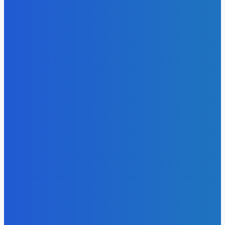
Уголь
Доля угля в энергосистеме Китая остается высокой и
практически не меняется последние годы
Energy-Press.ru
-
07.08.2026