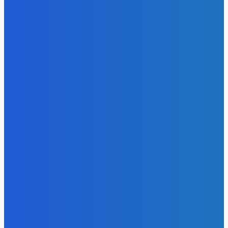
Energy-Press.ru
-
05.08.2026
Электроэнергия
Эффективное обучение: партнеры «Сетевой компании»
удваивают выпуск продукции и снижают потери
Energy-Press.ru
-
05.08.2026