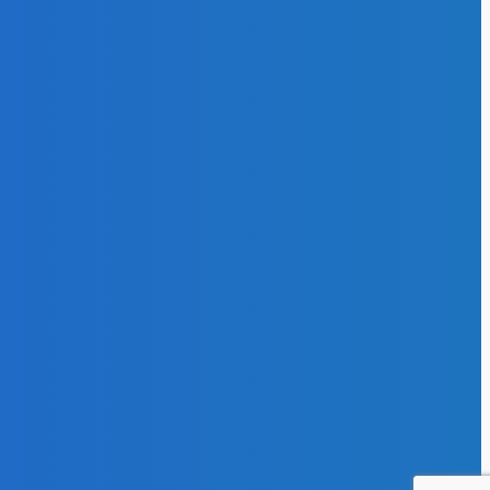
я
174
27
эффективность
102
и газ
64