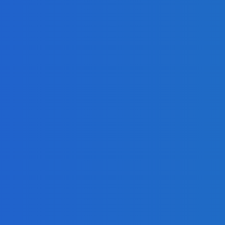
энерги
10.03.2024
Атом
1
ею: угольщики
Энерго
Уголь
 7 млрд за доступ
Кузбасса, но
В Якутии
Нефть 
интерес к новым
госпредприятие
завершило завоз
топлива в районы
6
республики
12.05.2025
ия
ное обучение:
Уголь
«Сетевой
» удваивают
«Восточный Порт»
одукции и
готовится к зимнему
потери
сезону
6
12.10.2024