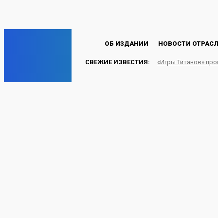
Пароль будет выслан Вам по электронной почте.
C
22.4
Лондон
Четверг, 6 августа, 2026
EP
ОБ ИЗДАНИИ
НОВОСТИ ОТРАС
СВЕЖИЕ ИЗВЕСТИЯ:
«Игры Титанов» пр
ENERGY PRESS
ОАО «Башкирэнерго» ак
«Гидроэнергетика Рос
ЭЛЕКТРОЭНЕРГИЯ
21.12.2010
Energy-Press.ru