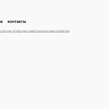
ЛИ
КОНТАКТЫ
ошли как углеродно-нейтральное мероприятие
тивно участвует в раб
сии»