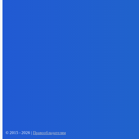
Уголь
Право им
заплатили
к недрам 
потеряли 
участкам
05.08.202
Электроэнерг
Эффектив
партнеры 
компании
выпуск пр
снижают 
05.08.202
- Реклама -
EP
ENERGY PRESS
© 2015 - 2026 |
Правообладателям