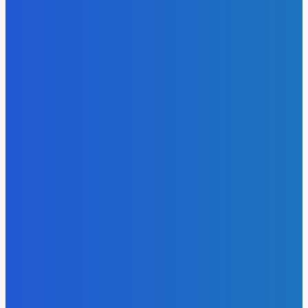
недрам Кузбасса, но потеряли интерес к новым участка
Energy-Press.ru
-
05.08.2026
Электроэнергия
Эффективное обучение: партнеры «Сетевой компании»
удваивают выпуск продукции и снижают потери
Energy-Press.ru
-
05.08.2026