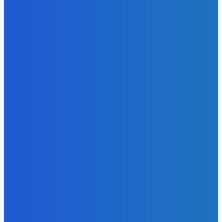
«Игры Титанов» прошли как углеродно-нейтральное
мероприятие
Energy-Press.ru
-
06.08.2026