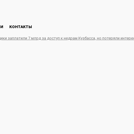
ЛИ
КОНТАКТЫ
ики заплатили 7 млрд за доступ к недрам Кузбасса, но потеряли интере
ет 1,2 млрд рублей в с
ного комплекса в инду