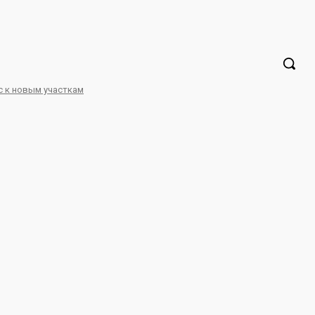
Регистрация / Авторизация
с к новым участкам
троительство
стриальном