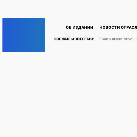
Пароль будет выслан Вам по электронной почте.
C
19.8
Лондон
Четверг, 6 августа, 2026
EP
ОБ ИЗДАНИИ
НОВОСТИ ОТРАС
СВЕЖИЕ ИЗВЕСТИЯ:
Право имею: угольщ
ENERGY PRESS
Турбосервис инвестиру
нового производствен
парке Екатеринбурга
ЭЛЕКТРОЭНЕРГИЯ
08.07.2025
Energy-Press.ru