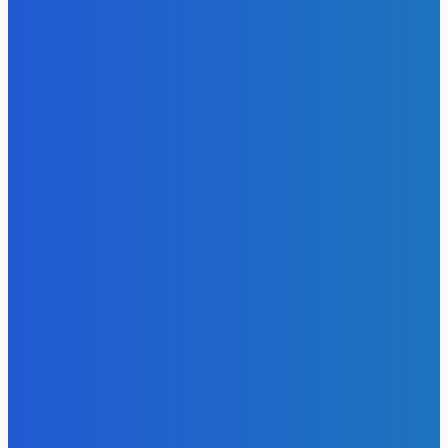
недрам Кузбасса, но потеряли интерес к новым участка
Energy-Press.ru
-
05.08.2026
Электроэнергия
Эффективное обучение: партнеры «Сетевой компании»
удваивают выпуск продукции и снижают потери
Energy-Press.ru
-
05.08.2026