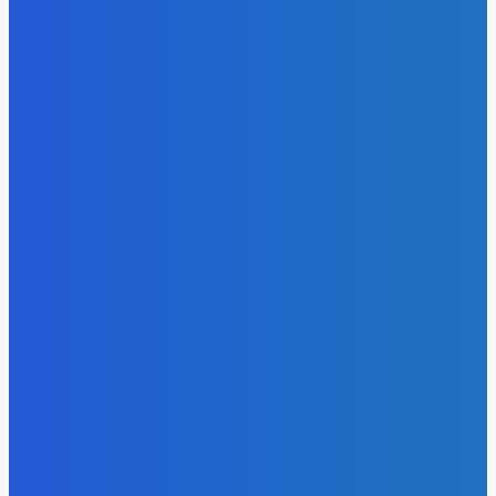
Уголь
«Игры Титанов» прошли как углеродно-нейтральное
мероприятие
Energy-Press.ru
-
06.08.2026
Уголь
Эльгауголь запустила Тихоокеанскую ЖД и увеличит
добычу до 45 млн т
Energy-Press.ru
-
06.08.2026
Уголь
Право имею: угольщики заплатили 7 млрд за доступ к
недрам Кузбасса, но потеряли интерес к новым участка
Energy-Press.ru
-
05.08.2026