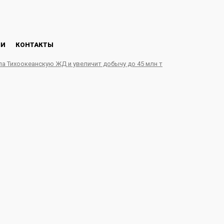
ЛИ
КОНТАКТЫ
ла Тихоокеанскую ЖД и увеличит добычу до 45 млн т
и» выпустили в реки Р
 и исчезающих видов 