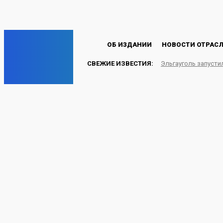
Пароль будет выслан Вам по электронной почте.
C
20.4
Лондон
Четверг, 6 августа, 2026
EP
ОБ ИЗДАНИИ
НОВОСТИ ОТРАС
СВЕЖИЕ ИЗВЕСТИЯ:
Эльгауголь запусти
ENERGY PRESS
Экологи «Газпром нефт
тысяч мальков редких
НЕФТЬ И ГАЗ
16.11.2024
Energy-Press.ru