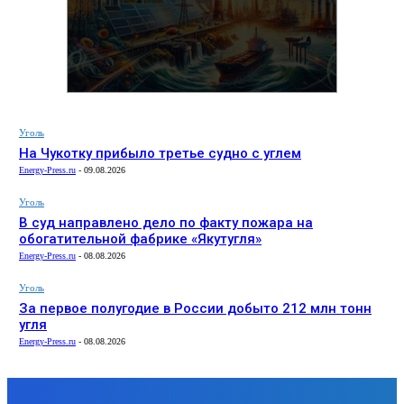
Уголь
На Чукотку прибыло третье судно с углем
Energy-Press.ru
-
09.08.2026
Уголь
В суд направлено дело по факту пожара на
обогатительной фабрике «Якутугля»
Energy-Press.ru
-
08.08.2026
Уголь
За первое полугодие в России добыто 212 млн тонн
угля
Energy-Press.ru
-
08.08.2026