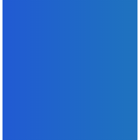
ЗАМЕТКИ РЕДАКТОРА
Уголь
На Чукотку прибыло третье судно с углем
Energy-Press.ru
-
09.08.2026
Уголь
В суд направлено дело по факту пожара на
обогатительной фабрике «Якутугля»
Energy-Press.ru
-
08.08.2026
Уголь
За первое полугодие в России добыто 212 млн тонн
угля
Energy-Press.ru
-
08.08.2026
К ПРОЧТЕНИЮ
Электроэнергия
«Сетевая компания» временно взяла под контроль 135
бесхозяйных энергообъектов, чтобы избежать
перебоев в электроснабжении
Energy-Press.ru
-
23.07.2025