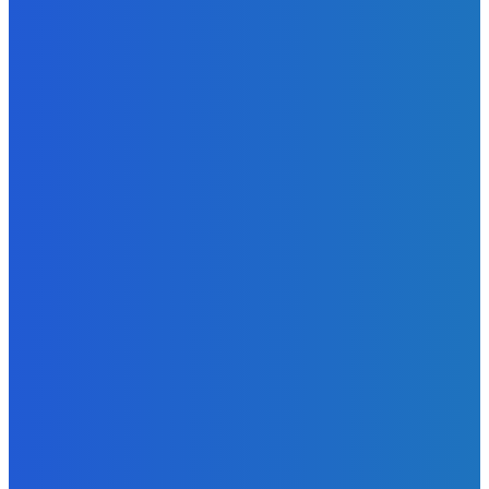
Уголь
Кузбасская шахта «Антоновская» ввела в
эксплуатацию новую лаву с запасами угля 350 000 тонн
Energy-Press.ru
-
04.03.2024
Электроэнергия
Энергообъекты ПАО «ФСК ЕЭС» в Центральной России
готовятся к предстоящей зиме
Energy-Press.ru
-
24.09.2019
КАТЕГОРИИ
Уголь
1373
Электроэнергия
553
Новости отрасли
297
Альтернативная энергия
174
Атом
127
Энергоэффективность
102
Нефть и газ
64
- Реклама -