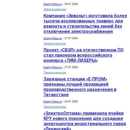
Energy-Press.ru
-
30.07.2026
Электроэнергия
Компания «Эрвольт» изготовила более
тысячи изолированных траверс для
ремонта и строительства линий без
отключения электроснабжения
Energy-Press.ru
-
27.07.2026
Электроэнергия
Проект «СВЭП» на отечественном ПО
стал призером всероссийского
конкурса «ТИМ-ЛИДЕРЫ»
Energy-Press.ru
-
27.07.2026
Электроэнергия
Зарядные станции «Е-ПРОМ»
признаны лучшей продукцией
производственного назначения в
Татарстане
Energy-Press.ru
-
24.07.2026
Электроэнергия
«ЭлектроОптима» применила ячейки
КРУ нового поколения для создания
энергоцентра индустриального парка
«Ленинский»