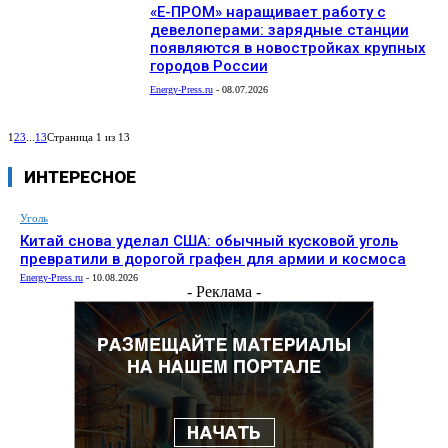
«Е-ПРОМ» наращивает работу с
девелоперами: зарядные станции
появляются в новостройках крупных
городов России
Energy-Press.ru
-
08.07.2026
1
2
3
...
13
Страница 1 из 13
ИНТЕРЕСНОЕ
Уголь
Китай снова уделал США: обычный кусковой уголь
превратили в дорогой графен для армии и космоса
Energy-Press.ru
-
10.08.2026
- Реклама -