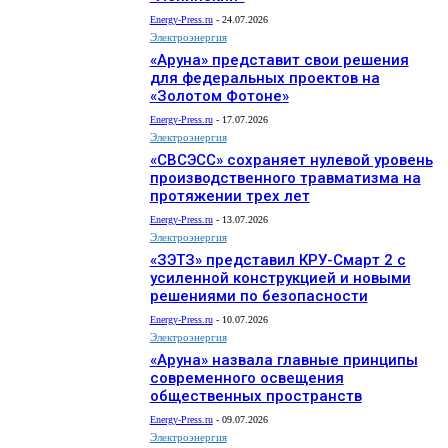
Energy-Press.ru
-
24.07.2026
Электроэнергия
«Аруна» представит свои решения
для федеральных проектов на
«Золотом Фотоне»
Energy-Press.ru
-
17.07.2026
Электроэнергия
«СВСЭСС» сохраняет нулевой уровень
производственного травматизма на
протяжении трех лет
Energy-Press.ru
-
13.07.2026
Электроэнергия
«ЗЭТЗ» представил КРУ-Смарт 2 с
усиленной конструкцией и новыми
решениями по безопасности
Energy-Press.ru
-
10.07.2026
Электроэнергия
«Аруна» назвала главные принципы
современного освещения
общественных пространств
Energy-Press.ru
-
09.07.2026
Электроэнергия