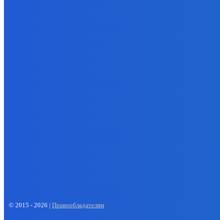
добычу до 45 млн т
пош
06.08.2026
19.
- Реклама -
EP
ENERGY PRESS
© 2015 - 2026 |
Правообладателям