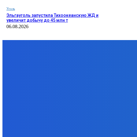
Уголь
Эльгауголь запустила Тихоокеанскую ЖД и
увеличит добычу до 45 млн т
06.08.2026
ЗАМЕТКИ РЕДАКТОРА
К 
Уголь
Угол
Доля угля в энергосистеме Китая остается высокой
На 
и практически не меняется последние годы
в А
07.08.2026
11.
Уголь
Элек
«Игры Титанов» прошли как углеродно-нейтральное
Сар
мероприятие
эле
06.08.2026
03.
Уголь
Угол
Эльгауголь запустила Тихоокеанскую ЖД и увеличит
Кот