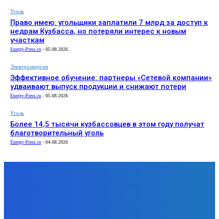
Уголь
Право имею: угольщики заплатили 7 млрд за доступ к
недрам Кузбасса, но потеряли интерес к новым
участкам
Energy-Press.ru
-
05.08.2026
Электроэнергия
Эффективное обучение: партнеры «Сетевой компании»
удваивают выпуск продукции и снижают потери
Energy-Press.ru
-
05.08.2026
Уголь
Более 14,5 тысячи кузбассовцев в этом году получат
благотворительный уголь
Energy-Press.ru
-
04.08.2026
ЗАМЕТКИ РЕДАКТОРА
Уголь