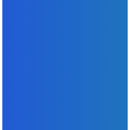
Уголь
Правительство продлило мораторий на гибкие
экспортные пошлины на уголь
Energy-Press.ru
-
31.08.2024
КАТЕГОРИИ
Уголь
1367
Электроэнергия
553
Новости отрасли
297
Альтернативная энергия
174
Атом
127
Энергоэффективность
102
Нефть и газ
64
- Реклама -