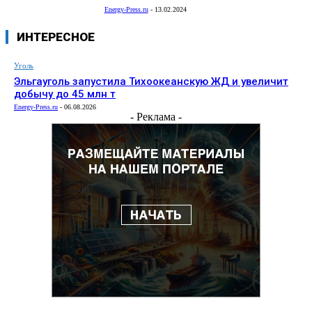
Energy-Press.ru
-
13.02.2024
ИНТЕРЕСНОЕ
Уголь
Эльгауголь запустила Тихоокеанскую ЖД и увеличит
добычу до 45 млн т
Energy-Press.ru
-
06.08.2026
- Реклама -