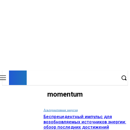
EP
ENERGY PRESS
momentum
Альтернативная энергия
Беспрецедентный импульс для
возобновляемых источников энергии:
обзор последних достижений