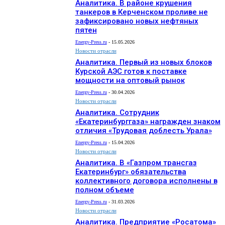
Аналитика. В районе крушения
танкеров в Керченском проливе не
зафиксировано новых нефтяных
пятен
Energy-Press.ru
-
15.05.2026
Новости отрасли
Аналитика. Первый из новых блоков
Курской АЭС готов к поставке
мощности на оптовый рынок
Energy-Press.ru
-
30.04.2026
Новости отрасли
Аналитика. Сотрудник
«Екатеринбурггаза» награжден знаком
отличия «Трудовая доблесть Урала»
Energy-Press.ru
-
15.04.2026
Новости отрасли
Аналитика. В «Газпром трансгаз
Екатеринбург» обязательства
коллективного договора исполнены в
полном объеме
Energy-Press.ru
-
31.03.2026
Новости отрасли
Аналитика. Предприятие «Росатома»