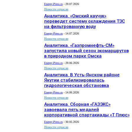
Energy-Press.ru
-
29.07.2026
Новости отрасли
Аналитика. «Омский каучук»
переведет систему охлаждения ТЭС
на фильтрованную воду
Energy-Press.ru
-
14.07.2026
Новости отрасли
Аналитика. «Газпромнефть-СМ»
запустила новый сезон экомаршрутов
в природном парке Омска
Energy-Press.ru
-
29.06.2026
Новости отрасли
Аналитика. В Усть-Янском районе
Якутии стабилизировалась
гидрологическая обстановка
Energy-Press.ru
-
14.06.2026
Новости отрасли
Аналитика. Сборная «ГАЗЭКС»
завоевала пять медалей
корпоративной спартакиады «Т Плюс»
Energy-Press.ru
-
30.05.2026
Новости отрасли