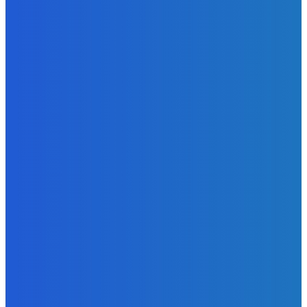
В ДНР планируют добыть свыше 3,5 млн т угля в 2024 г.
Energy-Press.ru
-
26.09.2024
Альтернативная энергия
Afid крупные объявления во время COP29
Energy-Press.ru
-
07.02.2025
КАТЕГОРИИ
Уголь
1370
Электроэнергия
553
Новости отрасли
297
Альтернативная энергия
174
Атом
127
Энергоэффективность
102
Нефть и газ
64
- Реклама -