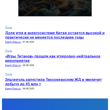
Уголь
Доля угля в энергосистеме Китая остается высокой и
практически не меняется последние годы
Energy-Press.ru
-
07.08.2026
Уголь
«Игры Титанов» прошли как углеродно-нейтральное
мероприятие
Energy-Press.ru
-
06.08.2026
Уголь
Эльгауголь запустила Тихоокеанскую ЖД и увеличит
добычу до 45 млн т
Energy-Press.ru
-
06.08.2026