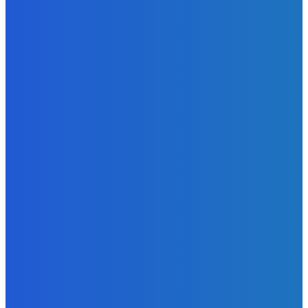
ЗАМЕТКИ РЕДАКТОРА
Уголь
Доля угля в энергосистеме Китая остается высокой и
практически не меняется последние годы
Energy-Press.ru
-
07.08.2026
Уголь
«Игры Титанов» прошли как углеродно-нейтральное
мероприятие
Energy-Press.ru
-
06.08.2026
Уголь
Эльгауголь запустила Тихоокеанскую ЖД и увеличит
добычу до 45 млн т
Energy-Press.ru
-
06.08.2026
К ПРОЧТЕНИЮ
Уголь
Кировский угольный разрез в Нюрбинском районе
потребовали признать банкротом
Energy-Press.ru
-
30.06.2026
Уголь