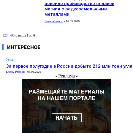
освоило производство сплавов
магния с редкоземельными
металлами
Energy-Press.ru
-
16.03.2026
1
2
3
...
6
Страница 1 из 6
ИНТЕРЕСНОЕ
Уголь
За первое полугодие в России добыто 212 млн тонн угля
Energy-Press.ru
-
08.08.2026
- Реклама -