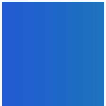
Energy-Press.ru
-
08.08.2026
Уголь
Доля угля в энергосистеме Китая остается высокой и
практически не меняется последние годы
Energy-Press.ru
-
07.08.2026
Уголь
«Игры Титанов» прошли как углеродно-нейтральное
мероприятие
Energy-Press.ru
-
06.08.2026
Уголь
Эльгауголь запустила Тихоокеанскую ЖД и увеличит
добычу до 45 млн т
Energy-Press.ru
-
06.08.2026